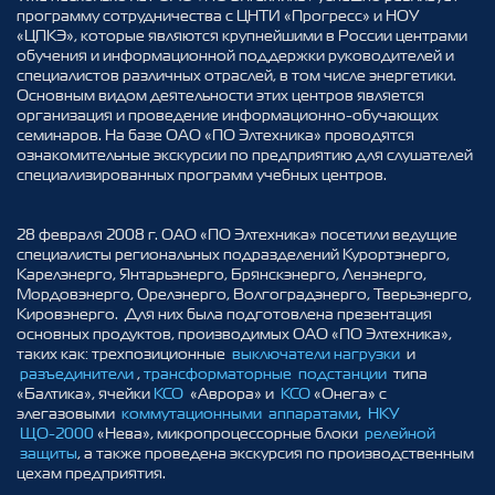
программу сотрудничества с ЦНТИ «Прогресс» и НОУ
«ЦПКЭ», которые являются крупнейшими в России центрами
обучения и информационной поддержки руководителей и
специалистов различных отраслей, в том числе энергетики.
Основным видом деятельности этих центров является
организация и проведение информационно-обучающих
семинаров. На базе ОАО «ПО Элтехника» проводятся
ознакомительные экскурсии по предприятию для слушателей
специализированных программ учебных центров.
28 февраля 2008 г. ОАО «ПО Элтехника» посетили ведущие
специалисты региональных подразделений Курортэнерго,
Карелэнерго, Янтарьэнерго, Брянскэнерго, Ленэнерго,
Мордовэнерго, Орелэнерго, Волгоградэнерго, Тверьэнерго,
Кировэнерго. Для них была подготовлена презентация
основных продуктов, производимых ОАО «ПО Элтехника»,
таких как: трехпозиционные
выключатели нагрузки
и
разъединители
,
трансформаторные подстанции
типа
«Балтика», ячейки
КСО
«Аврора» и
КСО
«Онега» с
элегазовыми
коммутационными аппаратами
,
НКУ
ЩО-2000
«Нева», микропроцессорные блоки
релейной
защиты
, а также проведена экскурсия по производственным
цехам предприятия.