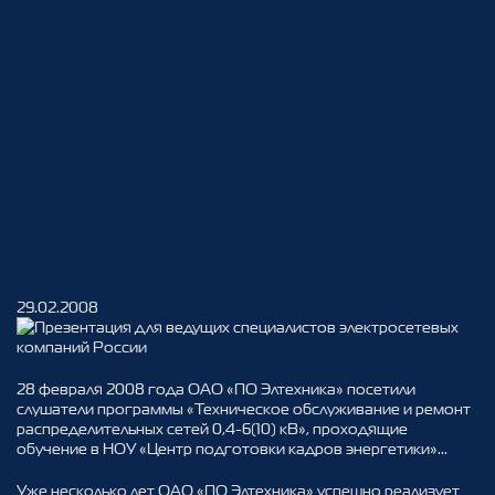
Презентация для ведущих
29.02.2008
специалистов
электросетевых компаний
28 февраля 2008 года ОАО «ПО Элтехника» посетили
России
слушатели программы «Техническое обслуживание и ремонт
распределительных сетей 0,4-6(10) кВ», проходящие
обучение в НОУ «Центр подготовки кадров энергетики»...
Уже несколько лет ОАО «ПО Элтехника» успешно реализует