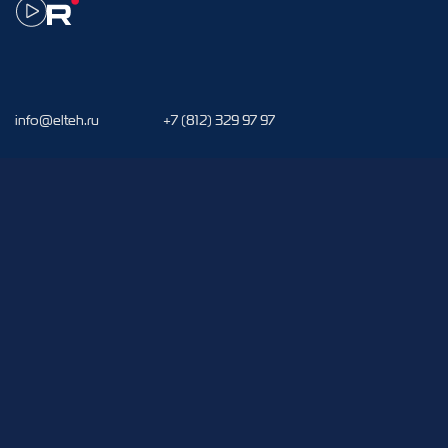
info@elteh.ru
+7 (812) 329 97 97
192288, г. Cанкт-Петербург, Грузовой проезд, д. 19
Поиск
EN
(c) 2001-
2026
,
АО «ПО Элтехника». Все права защищены
РАСПРЕДЕЛИТЕЛЬНЫЕ УСТРОЙСТВА
КРУ «Волга» 10 кВ
КРУ «Волга» с напольным выкатным
элементом 10 кВ
КРУ «Волга-Н» 10 кВ
КРУ «Волга-М» 10 кВ
КРУ «Волга» 20 кВ