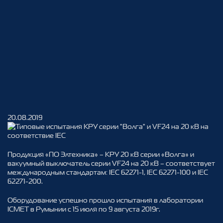
Типовые испытания КРУ
20.08.2019
серии "Волга" и VF24 на 20
кВ на соответствие IEC
Продукция «ПО Элтехника» – КРУ 20 кВ серии «Волга» и
вакуумный выключатель серии VF24 на 20 кВ – соответствует
международным стандартам: IEC 62271-1, IEC 62271-100 и IEC
62271-200.
Оборудование успешно прошло испытания в лаборатории
ICMET в Румынии с 15 июля по 9 августа 2019г.