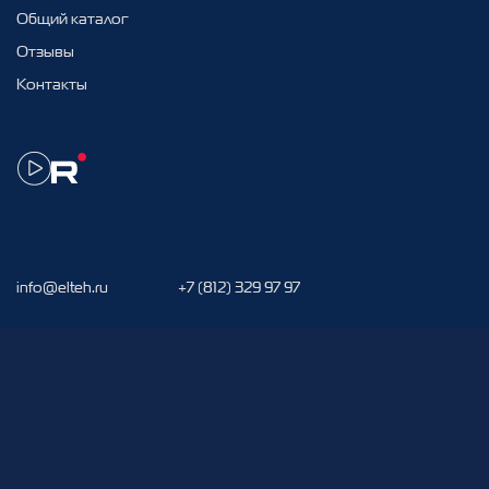
Общий каталог
Отзывы
Контакты
info@elteh.ru
+7 (812) 329 97 97
192288, г. Cанкт-Петербург, Грузовой проезд, д. 19
Поиск
EN